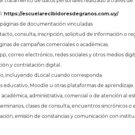
a al tratamiento de datos personales realizado a través de:
l:
https://escuelarecibidoresdegranos.com.uy/
 y páginas de documentación vinculadas.
cto, consulta, inscripción, solicitud de información o reg
ginas de campañas comerciales o académicas.
, correo electrónico, redes sociales y otros medios digi
ión y contratación digital.
o, incluyendo dLocal cuando corresponda.
s educativo, Moodle u otras plataformas de aprendizaje.
 académica, administrativa, comercial o de atención al es
seminarios, clases de consulta, encuentros sincrónicos o e
cación, emisión de constancias y comunicación con instit